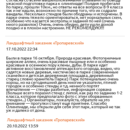
Согласна со всеми вышеизложенными отзывами по поводу
ужасной подготовки парка к олимпиаде! Полдня пробегали
по парку, прошли 10км., но ответы на все вопросы 8-9 класса
так и не нашли, возможно по причине того, что их содрали
вандалы. Несколько стендов были ободраны и испорчены. В
парке очень тяжело ориентироваться, нет нормальных схем,
особенно что касается экотропы и заданий по ней (очень
много развилок) Очень, очень обидно, дети ушли домой
поздно и в плохом настроении. НЕ РЕКОМЕНДУЮ!!!
Ландшафтный заказник «Тропаревский»
17.10.2022 22:34
Были в парке 16 октября. Природа красивая. Фотогеничные
широкие аллеи, очень красивые пышные ели и особенно
красивые в осеннюю пору клены, дубы. В парке идет
активное восстановление аптекарского огорода, видно, что
садятся новые деревья, местечково в парке современные
скамейки и детская деревянная площадка, деревянный
старец словно хранитель Парка:) Парк потенциально очень
хорош, но на сегодняшний день многие указатели, птичий
городок и особенно стенды и т.д. немного портят
впечатление — стенды разбитые, информация сорвана
(больше всего поразил стенд с липой, как раз по заданию 1-2
класса, которое предполагало фото с этим оборванным
стендом...) Организаторы, пожалуйста, обратите на это
внимание — прогулки станут еще приятнее. Спасибо
Олимпиаде, мы открыли для себя этот парк, который не так
уж и далеко от дома.
Ландшафтный заказник «Тропаревский»
20.10.2022 13:59