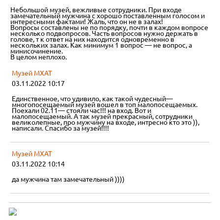
Небольшой музей, вежливые сотрудники. При входе
замечательный мужчина с хорошо поставленным голосом и
интересными фактами! Жаль, что он не в залах!
Вопросы составлены не по порядку, почти в каждом вопросе
несколько подвопросов. Часть вопросов нужно держать в
голове, т к ответ на них находится одновременно в
нескольких залах. Как минимум 1 вопрос — не вопрос, а
минисочинение.
В целом неплохо.
Музей МХАТ
03.11.2022 10:17
Единственное, что удивило, как такой чудесный—
многопосещаемый музей вошел в топ малопосещаемых.
Поехали 02.11— стояли час!!! на вход. Вот и
малопосещаемый. А так музей прекрасный, сотрудники
великолепные, про мужчину на входе, интресно кто это )),
написали. Спасибо за музей!!!!
Музей МХАТ
03.11.2022 10:14
да мужчина там замечательный ))))