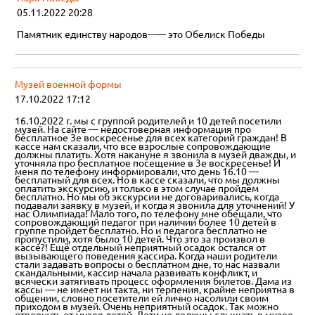
05.11.2022 20:28
Памятник единству народов---— это Обелиск Победы
Музей военной формы
17.10.2022 17:12
16.10.2022 г. мы с группой родителей и 10 детей посетили
музей. На сайте — недостоверная информация про
бесплатное 3е воскресенье для всех категорий граждан! В
кассе нам сказали, что все взрослые сопровождающие
должны платить. Хотя накануне я звонила в музей дважды, и
уточняла про бесплатное посещение в 3е воскресенье! И
меня по телефону информировали, что день 16.10 —
бесплатный для всех. Но в кассе сказали, что мы должны
оплатить экскурсию, и только в этом случае пройдём
бесплатно. Но мы об экскурсии не договаривались, когда
подавали заявку в музей, и когда я звонила для уточнений! У
нас Олимпиада! Мало того, по телефону мне обещали, что
сопровождающий педагог при наличии более 10 детей в
группе пройдет бесплатно. Но и педагога бесплатно не
пропустили, хотя было 10 детей. Что это за произвол в
кассе?! Ещё отдельный неприятный осадок остался от
вызывающего поведения кассира. Когда наши родители
стали задавать вопросы о бесплатном дне, то нас назвали
скандальными, кассир начала развивать конфликт, и
всячески затягивать процесс оформления билетов. Дама из
кассы — не имеет ни такта, ни терпения, крайне неприятна в
общении, словно посетители ей лично насолили своим
приходом в музей. Очень неприятный осадок. Так можно