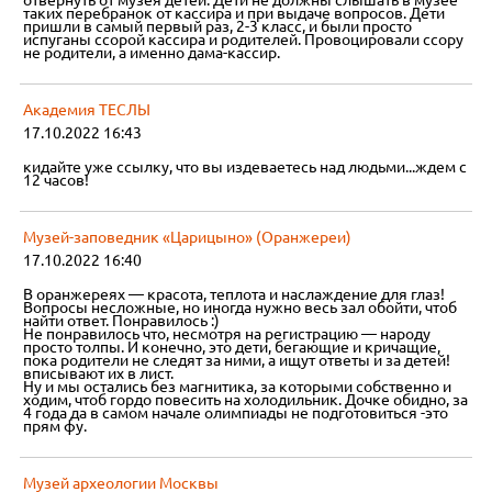
отвернуть от музея детей. Дети не должны слышать в музее
таких перебранок от кассира и при выдаче вопросов. Дети
пришли в самый первый раз, 2-3 класс, и были просто
испуганы ссорой кассира и родителей. Провоцировали ссору
не родители, а именно дама-кассир.
Академия ТЕСЛЫ
17.10.2022 16:43
кидайте уже ссылку, что вы издеваетесь над людьми...ждем с
12 часов!
Музей-заповедник «Царицыно» (Оранжереи)
17.10.2022 16:40
В оранжереях — красота, теплота и наслаждение для глаз!
Вопросы несложные, но иногда нужно весь зал обойти, чтоб
найти ответ. Понравилось :)
Не понравилось что, несмотря на регистрацию — народу
просто толпы. И конечно, это дети, бегающие и кричащие,
пока родители не следят за ними, а ищут ответы и за детей!
вписывают их в лист.
Ну и мы остались без магнитика, за которыми собственно и
ходим, чтоб гордо повесить на холодильник. Дочке обидно, за
4 года да в самом начале олимпиады не подготовиться -это
прям фу.
Музей археологии Москвы