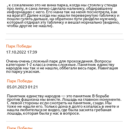
, к сожалению это не вина парка, когда мы стояли у стенда
про липу, я сама лично сделала мальчику, обдиравшему
информацию с него. Его мама так на меня посмотрела, как
на врага!!! Далее когда мы нашли перевернутую табличку и
пошли гулять дальше, на обратном пути увидели мужчину,
который отдирал эту табличку и вешал нормально (видимо,
чтобы другие не нашли).
Парк Победы
17.10.2022 17:39
Очень-очень сложный парк для прохождения. Вопросы
категории 1-2 класса очень сложные. Памятник единству
народов мы так и не нашли, оббегали весь парк. Навигация
по парку ужасная.
Парк Победы
05.01.2023 01:21
Памятник единству народов — это памятник В борьбе
против фашизма мы вместе. Лошадь на главном монументе.
С левой стороны если смотреть на памятник, сзади. Мы
тоже не нашли его. Только дома я долго копалась в инете и
нашла любительское видео, где была заснята гребаная
лошадь, которая была у нас в вопросе.
Парк Победы