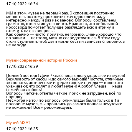
17.10.2022 16:34
МЫ в этом музее не первый раз. Экспозиция постоянно
меняется, поэтому проходить ежегодно олимпиаду
интересно, каждый раз как заново. Вопросы составлены
грамотно, ответы ищутся легко. Нравится, что небольшой
кроссворд помогает получше разглядеть всю витрину и
ответить на его вопросы.
Как обычно — чисто, приятно, негромко. Очень хорошо, что
по записи — нет толп, можно сосредоточиться. В этом году
стоят стульчики, чтоб дети могли сесть и записать спокойно, а
не на ходу.
Музей современной истории России
17.10.2022 16:29
Полный восторг! Дочь 7классница, едва утащила ее из музея!
Вежливость от кассы и до самого выхода! Чистота, отличные
экспонаты, интересные интерактивные стенды — видно что
ухаживают, что холят и любят музей! А робот Клеша — наша
семейная любовь!
Вопросы четкие, ответы четкие, поиск не затруднен, всё по
порядку.
Несмотря на то, что вопросы олимпиады были только в 1й
половине музея, мы прошлись до самого конца и ничуточки
не пожалели! Всем рекомендуем.
Музей МХАТ
17.10.2022 16:25