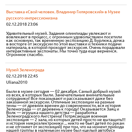
Выставка «Свой человек. Владимир Гиляровский» в Музее
русского импрессионизма
02.12.2018 23:06
Удивительный музей. Задания олимпиады увлекают и
вовлекают в процесс, с огромным удовольствием посетили
как основную, так временную экспозицию Д. Бурлюка, дочка
в восторге от экскурсии по этой выставки и техники подачи
материала, в которой проходит экскурсия. Очень порадовали
интерактивные экспонаты. Мы точно туда еще вернемся.
Огромное спасибо.
Музей Зеленограда
02.12.2018 22:45
Uliana2010
Были в музее сегодня — 02 декабря. Самый добрый музей
из всех, в которых были. Замечательные внимательные
сотрудники! Все показывают и рассказывают даже без
заказанной экскурсии. Отличные экспозиции на разные
темы — от древних времен до современности, вся история
Зеленограда — от деревень к городу! Оказывается Заяц и
Волк — игрушка нашего детства — разработка
Зеленоградского Ангстрема! Потрясающая военная
экспозиция — 2 зала, из которых детей просто не вытащить!!!
и история микроэлектроники ... никто не бьет детей по рукам
и не отгоняет от экспозиций) при том, что на момент прихода
нашей группы в маленьком музее был «целый автобус»