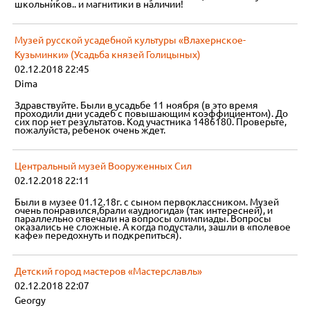
школьников.. и магнитики в наличии!
Музей русской усадебной культуры «Влахернское-
Кузьминки» (Усадьба князей Голицыных)
02.12.2018 22:45
Dima
Здравствуйте. Были в усадьбе 11 ноября (в это время
проходили дни усадеб с повышающим коэффициентом). До
сих пор нет результатов. Код участника 1486180. Проверьте,
пожалуйста, ребенок очень ждет.
Центральный музей Вооруженных Сил
02.12.2018 22:11
Были в музее 01.12.18г. с сыном первоклассником. Музей
очень понравился,брали «аудиогида» (так интересней), и
параллельно отвечали на вопросы олимпиады. Вопросы
оказались не сложные. А когда подустали, зашли в «полевое
кафе» передохнуть и подкрепиться).
Детский город мастеров «Мастерславль»
02.12.2018 22:07
Georgy