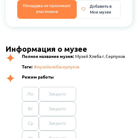
Площадка не принимает
Добавить в
участников
Мои музеи
Информация о музее
Полное название музея:
Музей Хлеба г. Серпухов
Теги:
#музейхлебасерпухов
Режим работы
Пн
Закрыто
Вт
Закрыто
Ср
Закрыто
Чт
Закрыто