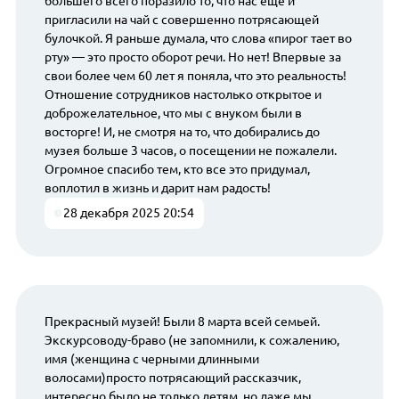
большего всего поразило то, что нас еще и
пригласили на чай с совершенно потрясающей
булочкой. Я раньше думала, что слова «пирог тает во
рту» — это просто оборот речи. Но нет! Впервые за
свои более чем 60 лет я поняла, что это реальность!
Отношение сотрудников настолько открытое и
доброжелательное, что мы с внуком были в
восторге! И, не смотря на то, что добирались до
музея больше 3 часов, о посещении не пожалели.
Огромное спасибо тем, кто все это придумал,
воплотил в жизнь и дарит нам радость!
28 декабря 2025 20:54
Прекрасный музей! Были 8 марта всей семьей.
Экскурсоводу-браво (не запомнили, к сожалению,
имя (женщина с черными длинными
волосами)просто потрясающий рассказчик,
интересно было не только детям, но даже мы,