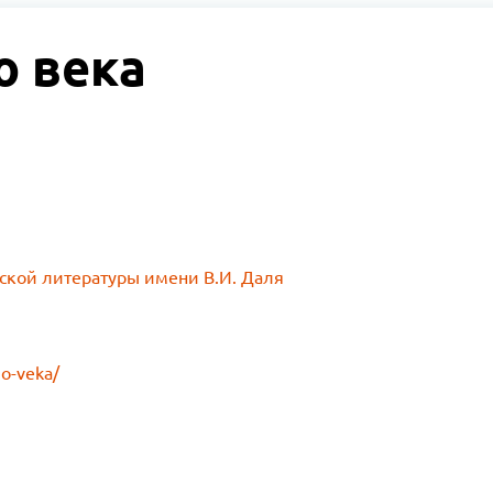
о века
ской литературы имени В.И. Даля
o-veka/