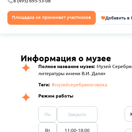
8 (495) 695-53-08
Площадка не принимает участников
Добавить в
Информация о музее
Полное название музея:
Музей Серебрян
литературы имени В.И. Даля»
Теги:
#музейсеребряноговека
Режим работы
Пн
Закрыто
Вт
11:00-18:00