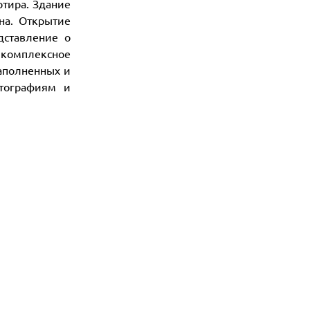
ртира. Здание
на. Открытие
дставление о
 комплексное
наполненных и
отографиям и