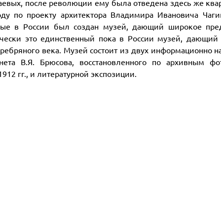
аевых, после революции ему была отведена здесь же ква
оду по проекту архитектора Владимира Ивановича Чаги
вые в России был создан музей, дающий широкое пре
ически это единственный пока в России музей, дающий
еребряного века. Музей состоит из двух информационно 
инета В.Я. Брюсова, восстановленного по архивным ф
12 гг., и литературной экспозиции.