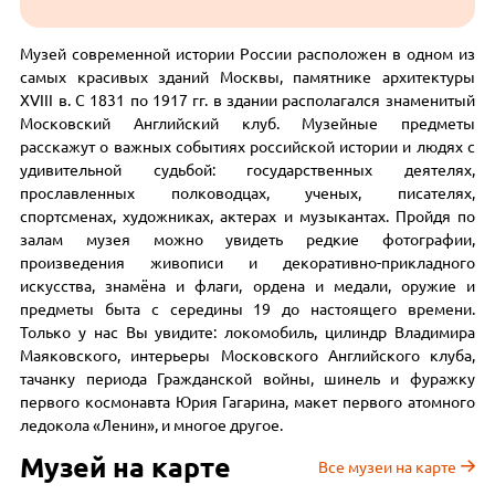
Музей современной истории России расположен в одном из
самых красивых зданий Москвы, памятнике архитектуры
XVIII в. С 1831 по 1917 гг. в здании располагался знаменитый
Московский Английский клуб. Музейные предметы
расскажут о важных событиях российской истории и людях с
удивительной судьбой: государственных деятелях,
прославленных полководцах, ученых, писателях,
спортсменах, художниках, актерах и музыкантах. Пройдя по
залам музея можно увидеть редкие фотографии,
произведения живописи и декоративно-прикладного
искусства, знамёна и флаги, ордена и медали, оружие и
предметы быта с середины 19 до настоящего времени.
Только у нас Вы увидите: локомобиль, цилиндр Владимира
Маяковского, интерьеры Московского Английского клуба,
тачанку периода Гражданской войны, шинель и фуражку
первого космонавта Юрия Гагарина, макет первого атомного
ледокола «Ленин», и многое другое.
Музей на карте
Все музеи на карте