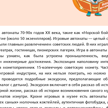
 автоматы 70-90х годов ХХ века, такие как «Морской бой
угие (около 50 экземпляров). Игровые автоматы — целый 
были главным развлечением советских людей. В них играл
театрах, гостиницах, пионерских лагерях. Игра в автоматы
 мы узнаем, как была устроена промышленность, ви
и инженерные достижения. Экспозиция наполовину инте
в монетоприемник 15-копеечную советскую монету. Част
гровой индустрии, на них нельзя поиграть, но можно 
й проводятся подробные экскурсии, предполагающие об
иалог с детьми). Экскурсия включает в себя рассказ об ис
рной жизни, рассказ об истории возникновения самого му
оматов изнутри. Кроме игровых в музее есть автоматы
тех самых» молочных коктейлей, аутентичная фотобудка,
символы эпохи: старые журналы и ретромагнитофоны, ф