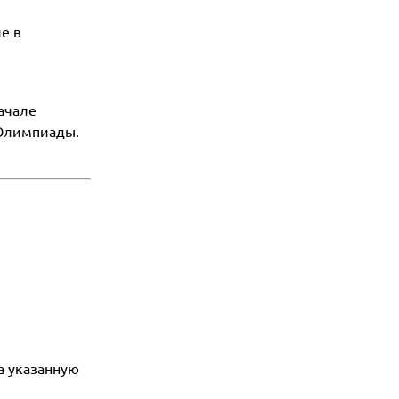
е в
ачале
 Олимпиады.
а указанную