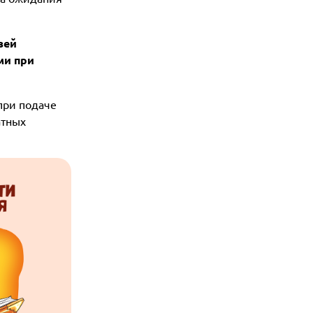
зей
ми при
 при подаче
атных