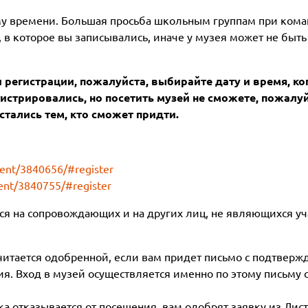
му времени. Большая просьба школьным группам при ком
 в которое вы записывались, иначе у музея может не быть
регистрации, пожалуйста, выбирайте дату и время, ко
истрировались, но посетить музей не сможете, пожалуй
стались тем, кто сможет придти.
vent/3840656/#register
vent/3840755/#register
ся на сопровождающих и на других лиц, не являющихся у
читается одобренной, если вам придет письмо с подтвер
ия. Вход в музей осуществляется именно по этому письму 
ска отказывается от посещения, вам одобрят заявку из Ли