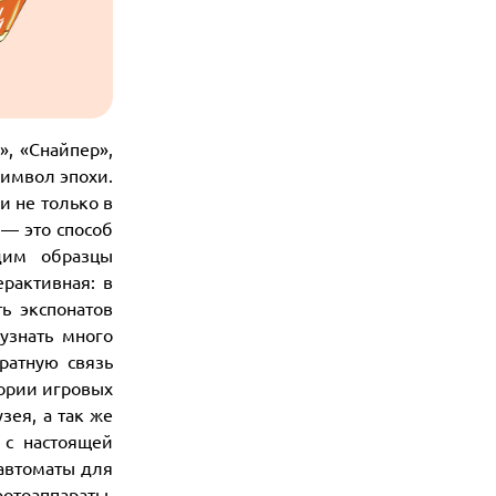
», «Снайпер»,
символ эпохи.
и не только в
 — это способ
дим образцы
рактивная: в
ь экспонатов
узнать много
ратную связь
тории игровых
зея, а так же
 с настоящей
 автоматы для
отоаппараты,