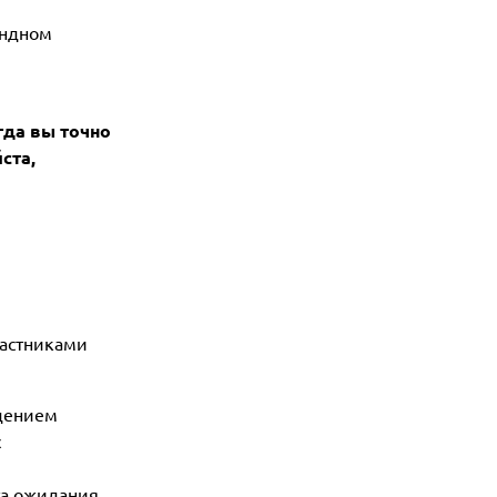
андном
гда вы точно
ста,
частниками
ждением
с
ста ожидания