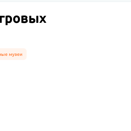
игровых
ные музеи