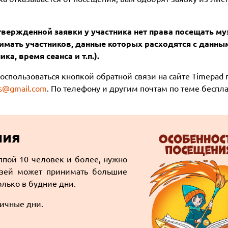
твержденной заявки у участника нет права посещать му
нимать участников, данные которых расходятся с данны
ка, время сеанса и т.п.).
воспользоваться кнопкой обратной связи на сайте Timepad
s@gmail.com
. По телефону и другим почтам по теме беспл
ния
ппой 10 человек и более, нужно
Музей может принимать большие
олько в будние дни.
ничные дни.