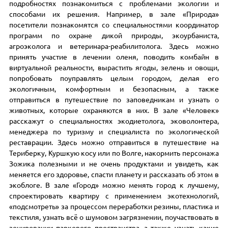
подробностях познакомиться с проблемами экологии и
способами их решения. Например, в зале «Природа»
посетители познакомятся со специальностями координатор
программ по охране дикой природы, экоурбаниста,
агроэколога и ветеринара-реабилитолога. Здесь можно
принять участие в лечении оленя, поводить комбайн в
виртуальной реальности, вырастить ягоды, зелень и овощи,
попробовать поуправлять целым городом, делая его
экологичным, комфортным и безопасным, а также
отправиться в путешествие по заповедникам и узнать о
животных, которые охраняются в них. В зале «Человек»
расскажут о специальностях экодиетолога, эковолонтера,
менеджера по туризму и специалиста по экологической
реставрации. Здесь можно отправиться в путешествие на
Териберку, Куршкую косу или по Волге, накормить персонажа
Зожика полезными и не очень продуктами и увидеть, как
меняется его здоровье, спасти планету и рассказать об этом в
экоблоге. В зале «Город» можно менять город к лучшему,
спроектировать квартиру с применением экотехнологий,
«подсмотреть» за процессом переработки резины, пластика и
текстиля, узнать всё о шумовом загрязнении, поучаствовать в