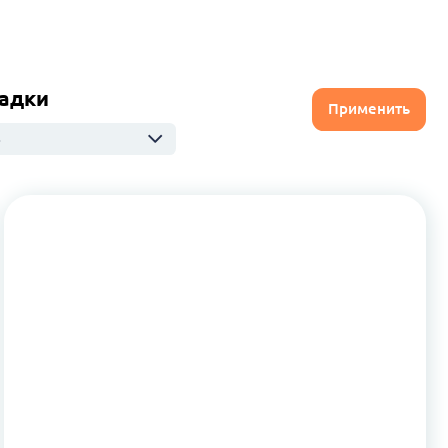
адки
Применить
ю