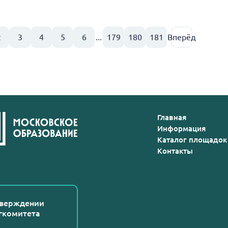
2
3
4
5
6
...
179
180
181
Вперёд
Главная
Информация
Каталог площадок
Контакты
тверждении
гкомитета