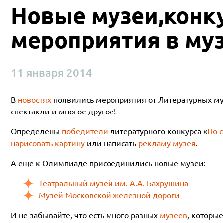
Новые музеи,конк
мероприятия в муз
11 января 2014
В
новостях
появились мероприятия от Литературных муз
спектакли и многое другое!
Определены
победители
литературного конкурса «
По 
нарисовать картину
или написать
рекламу музея
.
А еще к Олимпиаде присоединились новые музеи:
Театральный музей им. А.А. Бахрушина
Музей Московской железной дороги
И не забывайте, что есть много разных
музеев
, которы