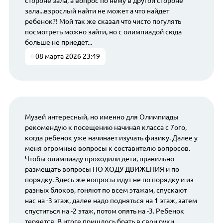
стороне зала, а вопрос по нему в другой стороне
зала...взрослый найти не может а что найдет
ребенок?! Мой так же сказал что чисто погулять
посмотреть можно зайти, но с олимпиадой сюда
больше не приедет...
08 марта 2026 23:49
Музей интересный, но именно для Олимпиады
рекомендую к посещению начиная класса с 7ого,
когда ребенок уже начинает изучать физику. Далее у
меня огромные вопросы к составителю вопросов.
Чтобы олимпиаду проходили дети, правильно
размещать вопросы ПО ХОДУ ДВИЖЕНИЯ и по
порядку. Здесь же вопросы идут не по порядку и из
разных блоков, гоняют по всем этажам, спускают
нас на -3 этаж, далее надо подняться на 1 этаж, затем
спуститься на -2 этаж, потом опять на -3. Ребенок
теряется. В итоге пришлось брать в свои руки,