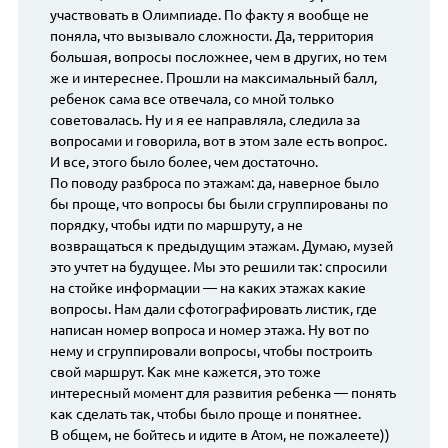
участвовать в Олимпиаде. По факту я вообще не
поняла, что вызывало сложности. Да, территория
большая, вопросы посложнее, чем в других, но тем
же и интереснее. Прошли на максимальный балл,
ребенок сама все отвечала, со мной только
советовалась. Ну и я ее направляла, следила за
вопросами и говорила, вот в этом зале есть вопрос.
И все, этого было более, чем достаточно.
По поводу разброса по этажам: да, наверное было
бы проще, что вопросы бы были сгруппированы по
порядку, чтобы идти по маршруту, а не
возвращаться к предыдущим этажам. Думаю, музей
это учтет на будущее. Мы это решили так: спросили
на стойке информации — на каких этажах какие
вопросы. Нам дали сфотографировать листик, где
написан номер вопроса и номер этажа. Ну вот по
нему и сгруппировали вопросы, чтобы построить
свой маршрут. Как мне кажется, это тоже
интересный момент для развития ребенка — понять
как сделать так, чтобы было проще и понятнее.
В общем, не бойтесь и идите в Атом, не пожалеете))