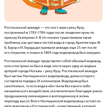
Ростокинский акведук — это мост через реку Яузу,
построенный в 1783-1784 годах после эпидемии чумы по
приказу Екатерины II. В тот момент существовала такая
проблема, как доставка чистой воды в город. Архитекторы Ф.
Б. Бауэр и И. Герард достраивали акведук еще 25 лет после
его открытия, и только в 1804 году водопровод был запущен.
Ростокинский акведук представлял собой обычный водовод,
хоть и построен он был в виде моста через одну из водных
артерий города Москвы – реку Яузу. Ростокинский акведук
был частью Мытищинского водопровода, длина которого
составляла порядка 26 километров. Водопровод был
самотечным, то есть вода в нём текла без какого-либо
механического воздействия, исключительно благодаря умело
продуманному инженерами и воплощенному в жизнь
перепаду высот. Всего Мытищинский водопровод состоял из
пяти акведуков и Ростокинский – единственный, который