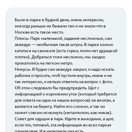
Были в парке в будний день, очень интересно,
никогда раньше не бывали там и не знали что в
Москве есть такое место.
Плюсы. Парк маленький, задания несложные, сам
акведук — необычная такая штука. В парке можно
кататься на самокате (есть горки, почти нет дурацкой
плитки). Добраться тоже несложно, мы заодно
прокатились на легком метро.
Минусы. В будни сам акведук закрыт, и надо искать
рабочих и просить, чтоб пустили внутрь, иначе и не
так интересно, и нельзя ответить на вопрос с фото.
Об этом следовало бы предупредить. Щит с
информацией о кормлении уток (который требуется
для ответа на один из наших вопросов) не вкопан, а
валяется на берегу. Найти его сложно, и так он
может совсем исчезнуть (металлолом, как-никак).
Совет для идущих в парк. Идите в выходные, а щит,
если что, типовой, эта информация во всех парках
одинаковая. И в интернете она есть.