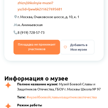
zhizn/shkolnyie-muzei?
ysclid=ljwwbk2i1i627695681
г. Москва, Очаковское шоссе, д. 10, к. 1
м. Аминьевская
8 (919) 728-57-73
Площадка не принимает
Добавить в
участников
Мои музеи
Информация о музее
Полное название музея:
Музей Боевой Славы и
Защитников Отечества, ГБОУ г. Москвы Школа № 97
Теги:
#музейбоевойславыизащитниковотечества
Режим работы