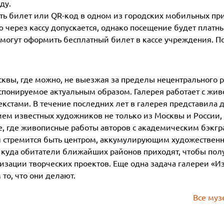
ду.
ить билет или QR-код в одном из городских мобильных п
 через кассу допускается, однако посещение будет платн
, могут оформить бесплатный билет в кассе учреждения. 
сквы, где можно, не выезжая за пределы нецентрального р
кспонируемое актуальным образом. Галерея работает с жив
екстами. В течение последних лет в галерея представила 
ием известных художников не только из Москвы и России, 
ве, где живописные работы авторов с академическим бэкг
ея стремится быть центром, аккумулирующим художествен
 куда обитатели ближайших районов приходят, чтобы пол
изации творческих проектов. Еще одна задача галереи «
то, что они делают.
Все муз