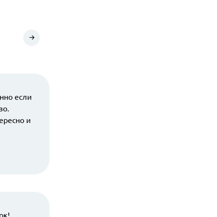
нно если
во.
ересно и
ок!