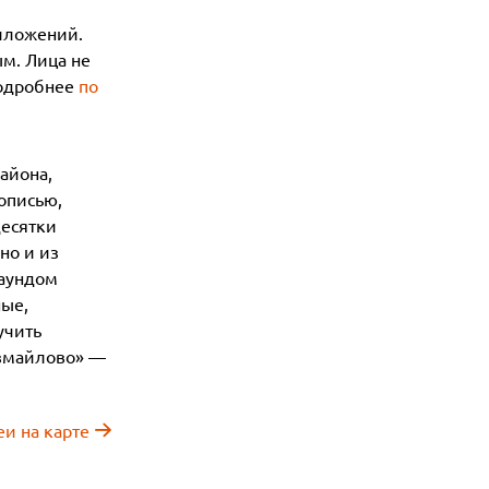
риложений.
ым. Лица не
Подробнее
по
айона,
описью,
десятки
но и из
раундом
ные,
учить
Измайлово» —
еи на карте