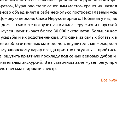
образом, Мураново стало основным местом хранения насле
аново объединяет в себе несколько построек: Главный ус
Домовую церковь Спаса Нерукотворного. Побывав у нас, в
 дом — сможете погрузиться в атмосферу жизни в русской
 музея насчитывает более 30 000 экспонатов. Большая час
адьбы и их родственникам. Это одна из самых богатых в
ие изобразительных материалов, внушительная мемориал
 мурановскому парку всегда приятно погулять — пройтись 
в, ощутить приятную прохладу под сенью вековых дубов и
кательных экскурсий. В выставочном зале музея регулярн
еют весьма широкий спектр.
Все муз