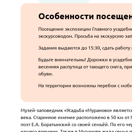
Особенности посеще
Посещение экспозиции Главного усадебн
экскурсоводом. Просьба на экскурсию зап
Задания выдаются до 15:30, сдать работу
Будьте внимательны! Дорожки в усадебн
весенняя распутица от тающего снега, п
обуви.
На территории возможны перебои с моб
Музей-заповедник «Усадьба «Мураново» являетс
века. Старинное имение расположено в 50 км от
поэт Е.А. Боратынский со своей семьёй. По его 
нашего времени. Также в Муранове жила семья п