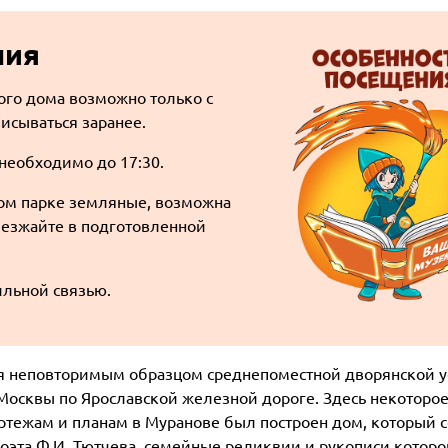
ния
ого дома возможно только с
исываться заранее.
 необходимо до 17:30.
ом парке земляные, возможна
риезжайте в подготовленной
ильной связью.
я неповторимым образцом среднепоместной дворянской у
 Москвы по Ярославской железной дороге. Здесь некоторо
чертежам и планам в Муранове был построен дом, который 
оэта Ф.И. Тютчева, семейные реликвии и рукописи котор