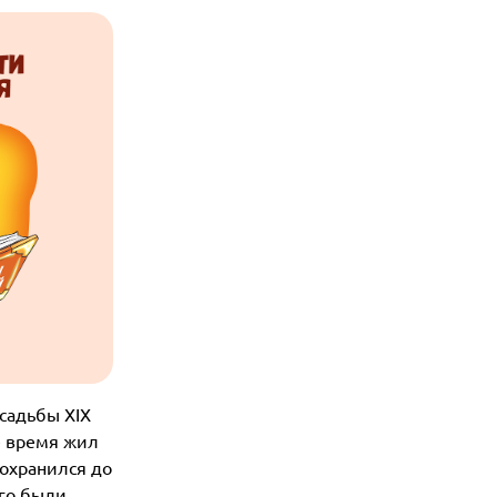
садьбы XIX
е время жил
сохранился до
ого были