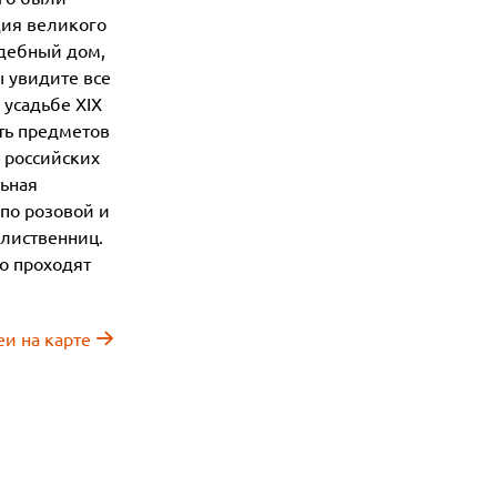
дия великого
адебный дом,
ы увидите все
 усадьбе XIX
ть предметов
 российских
ьная
по розовой и
 лиственниц.
о проходят
еи на карте