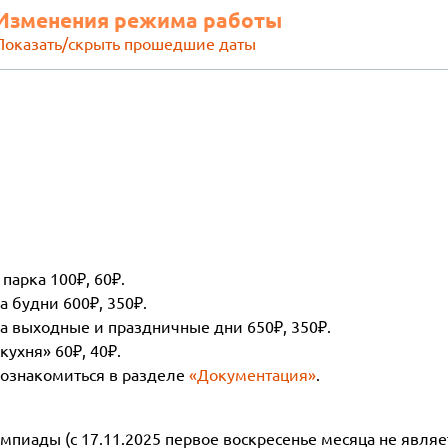
Изменения режима работы
Показать/скрыть прошедшие даты
парка 100₽, 60₽.
а будни 600₽, 350₽.
а выходные и праздничные дни 650₽, 350₽.
ухня» 60₽, 40₽.
 ознакомиться в разделе
«Документация»
.
мпиады (с 17.11.2025 первое воскресенье месяца не явля