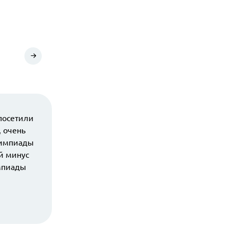
посетили
 очень
лимпиады
й минус
мпиады