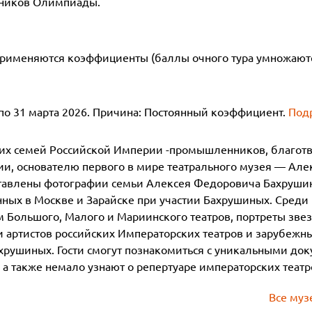
тников Олимпиады.
применяются коэффициенты (баллы очного тура умножаютс
 по 31 марта 2026. Причина: Постоянный коэффициент.
Под
ких семей Российской Империи -промышленников, благот
ии, основателю первого в мире театрального музея — Ал
тавлены фотографии семьи Алексея Федоровича Бахрушин
нных в Москве и Зарайске при участии Бахрушиных. Среди
м Большого, Малого и Мариинского театров, портреты зве
 артистов российских Императорских театров и зарубежн
ахрушиных. Гости смогут познакомиться с уникальными до
а также немало узнают о репертуаре императорских театро
Все муз