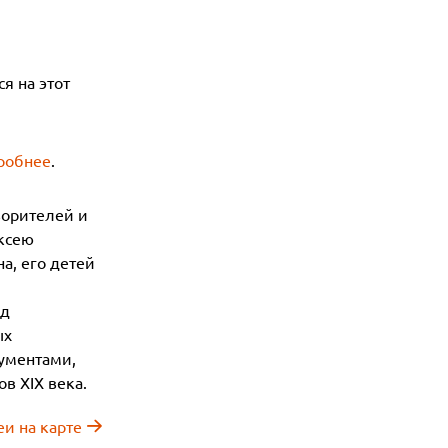
я на этот
робнее
.
ворителей и
ексею
а, его детей
зд
ых
кументами,
в XIX века.
еи на карте