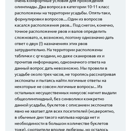
очень комфортные условия для прохождения
олимпиады. Два вопроса в категории 10-11 класс
расположены на территории усадьбы. Опять-таки,
формулировки вопросов.....Один из вопросов
касался расположения рвов... Под снегом, конечно,
точное расположение рвов и валов определить
сложновато, и, возможно, поэтому однозначно дать
ответ о двух (!) назначениях этих рвов
затруднительно. На территории расположены
таблички с qr-кодами, но даже сканировав их и
прочитав информацию, однозначного ответа на
данный вопрос дать невозможно. Мы провели в
усадьбе около трех часов, не торопясь рассматривая
экспонаты и пытаясь найти логичные ответы на
некоторые не совсем логичные вопросы... Из
остальных несущественных минусов: магнит выдали
общеолимпиадный, без символики конкретно
данной усадьбы, буклетов с описанием экспонатов
явно не хватает для всех посетителей (но,вероятно,
в обычные дни такого наплыва народа нет и
необходимости в большом количестве буклетов
тоже), смотрители вполне любезны, но осталось