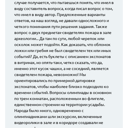
случае получается, что пытаешься понять, что имел в
виду составитель вопроса, когда писал вопрос о том,
что имел в виду автор. Предложенные варианты
ответов, на наш взгляд, не давали односложного и
четкого понимания пути решения задания. Также
вопрос о двух предметах-свидетелях пожара в зале
археологии... Да там по сути, любой черепок или
осколок может подойти. Как доказать, что обломок
ложки или гребня не был свидетелем тех или иных
событий? Да, есть буклеты с описанием экспонатов
в витринах, но опять-таки, четко сказать, что да,
именно этот кусок чашки, а не соседний, является
свидетелем пожара, невозможно! Мы
ориентировались по примерной датировке
экспонатов, чтобы наиболее близко подходило ко
времени событий. Вопросы олимпиады в основном
по трем комнатам, расположенным во флигеле,
единственном строении на территории усадьбы.
Народа было много, одновременно с
олимпиадниками шли экскурсии, включенные
видеоролики в зале и в коридоре создавали не