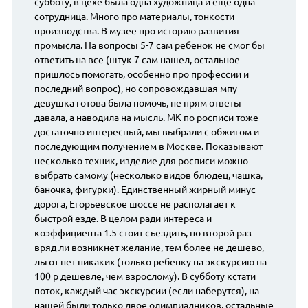
субботу, в цехе была одна художница и еще одна
сотрудница. Много про материалы, тонкости
производства. В музее про историю развития
промысла. На вопросы 5-7 сам ребенок не смог бы
ответить на все (штук 7 сам нашел, остальное
пришлось помогать, особенно про профессии и
последний вопрос), но сопровождавшая мпу
девушка готова была помочь, не прям ответы
давала, а наводила на мысль. МК по росписи тоже
достаточно интересный, мы выбрали с обжигом и
последующим получением в Москве. Показывают
несколько техник, изделие для росписи можно
выбрать самому (несколько видов блюдец, чашка,
баночка, фигурки). Единственный жирный минус —
дорога, Егорьевское шоссе не располагает к
быстрой езде. В целом ради интереса и
коэффициента 1.5 стоит съездить, но второй раз
вряд ли возникнет желание, тем более не дешево,
льгот нет никаких (только ребенку на экскурсию на
100 р дешевле, чем взрослому). В субботу кстати
поток, каждый час экскурсии (если наберутся), на
нашей были только двое олимпиадников, остальные