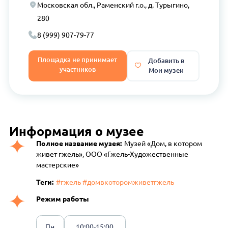
Московская обл., Раменский г.о., д. Турыгино,
280
8 (999) 907-79-77
Площадка не принимает
Добавить в
участников
Мои музеи
Информация о музее
Полное название музея:
Музей «Дом, в котором
живет гжель», ООО «Гжель-Художественные
мастерские»
Теги:
#гжель #домвкоторомживетгжель
Режим работы
Пн
10:00-15:00