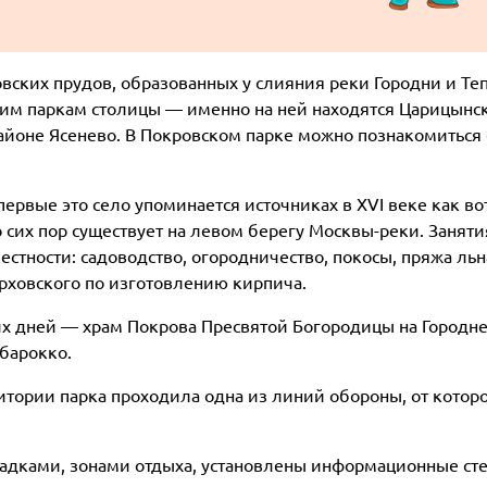
вских прудов, образованных у слияния реки Городни и Те
гим паркам столицы — именно на ней находятся Царицынс
районе Ясенево. В Покровском парке можно познакомиться
первые это село упоминается источниках в XVI веке как во
о сих пор существует на левом берегу Москвы-реки. Занят
тности: садоводство, огородничество, покосы, пряжа льн
ерховского по изготовлению кирпича.
х дней — храм Покрова Пресвятой Богородицы на Городне
 барокко.
тории парка проходила одна из линий обороны, от котор
адками, зонами отдыха, установлены информационные ст