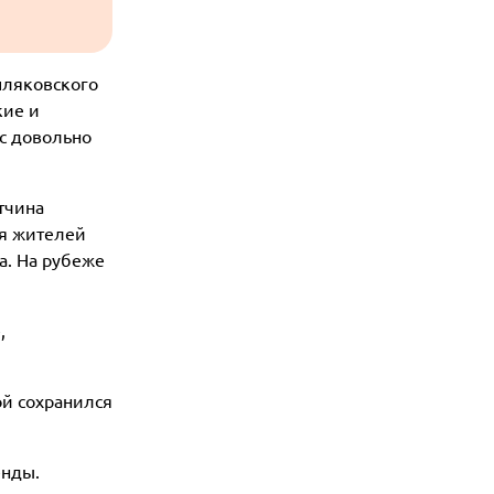
пляковского
кие и
 с довольно
тчина
ия жителей
а. На рубеже
,
ой сохранился
енды.