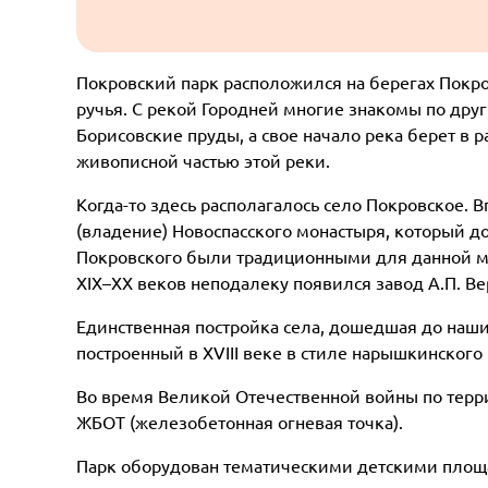
Покровский парк расположился на берегах Покро
ручья. С рекой Городней многие знакомы по дру
Борисовские пруды, а свое начало река берет в 
живописной частью этой реки.
Когда-то здесь располагалось село Покровское. В
(владение) Новоспасского монастыря, который д
Покровского были традиционными для данной мес
XIX–XX веков неподалеку появился завод А.П. В
Единственная постройка села, дошедшая до наши
построенный в XVIII веке в стиле нарышкинского
Во время Великой Отечественной войны по терри
ЖБОТ (железобетонная огневая точка).
Парк оборудован тематическими детскими площ