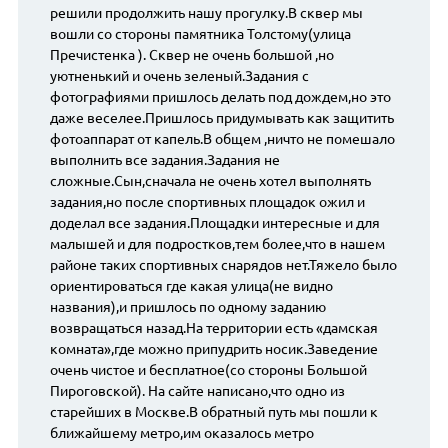
решили продолжить нашу прогулку.В сквер мы
вошли со стороны памятника Толстому(улица
Пречистенка ). Сквер не очень большой ,но
уютненький и очень зеленый.Задания с
фотографиями пришлось делать под дождем,но это
даже веселее.Пришлось придумывать как защитить
фотоаппарат от капель.В общем ,ничто не помешало
выполнить все задания.Задания не
сложные.Сын,сначала не очень хотел выполнять
задания,но после спортивных площадок ожил и
доделал все задания.Площадки интересные и для
малышей и для подростков,тем более,что в нашем
районе таких спортивных снарядов нет.Тяжело было
ориентироваться где какая улица(не видно
названия),и пришлось по одному заданию
возвращаться назад.На территории есть «дамская
комната»,где можно припудрить носик.Заведение
очень чистое и бесплатное(со стороны Большой
Пироговской). На сайте написано,что одно из
старейших в Москве.В обратный путь мы пошли к
ближайшему метро,им оказалось метро