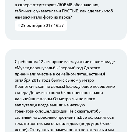
в сквере отсутствуют ЛЮБЫЕ обозначения,
таблички с указателями ПУСТЫЕ. как сделать, чтоб
нам засчитали фото из парка?
29 октября 2017 16:37
С ребенком 12 лет принимаем участие в олимпиаде
«Музеи,парки,усадьбы"первый год.До этого
принимали участие в семейном путешествии.4
октября 2017 года были с сыном у метро
Кропоткинская по делам.Последующее посещение
сквера Девичьего поля было внесено в наши
дальнейшие планы.От метро мы немного
заплутали,а когда вышли на нужную
траекторию,пошел дождик.Не сказать,чтобы
сильный,но довольно противный.Все осложнялось
тем,что зонтик мы оставили дома(ведь утро было
ясное). Отступать от намеченного не хотелось и мы