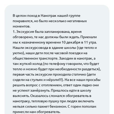
В целом поход в Нанотрак нашей группе
понравился, но было несколько негативных
моментов.
1. Экскурсия была запланирована, время
обговорено, те нас должны были ждать. Приехали
мы к назначенному времени 10 декабря в 11 утра.
Нашли экскурсовода в здание школы (где тепло и
уютно), наши дети после часовой поездки на
общественном транспорте. Заходим в нанотрак, а
там жуткий холод (по телефону говорили, что будет
тепло и можно будет при необходимости раздеться),
первая часть экскурсии проходила статично (дети
сидели на стульях и мёрзли!!!). На все наши просьбы
решить вопрос с отоплением, ответ один ладно они
не успеют замёрзнуть. Пришлось идти в школу
выяснять. Оказалось сломался обогреватель в
нанотраку, тепловую пушку при людях включать
нельзя сильно пахнет бензином. С горем пополам
принесли нам обогреватель.