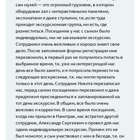
сам музей — это огромный грузовик, в котором
оборудован зал с интерактивными панелями,
экспонатами и даже стульями, т.е.,если туда
приходит экскурсионная группа, им есть, где
разместиться. Посещение у нас с сыном было
индивидуально, мы не заказывали экскурсию.
Сотрудники очень вежливые и хорошо знают свое
дело. После заполнения формы регистрации мне
перезвонили, в первый раз не получилось попасть в
выбранное время, т.к. уже на интересующий нас
день все было занято, и я попросила перенести на
следующее воскресенье, т.к. мы могли приехать
только в этот день. Сотрудник Никита перезаписал
нас, перед самим посещением перезвонил и даже
предложил присоединиться к запланированной на
тот день экскурсии. В общем, все было очень
вежливо и корректно. В само время посещения,
когда мы пришли в Нанотрак, нас встретил другой
сотрудник, Александр Сергеевич и провел для нас
одних индивидуальную экскурсию. Причем это не
был монолог, а сын участвовал с ним в беседе, т.е. он