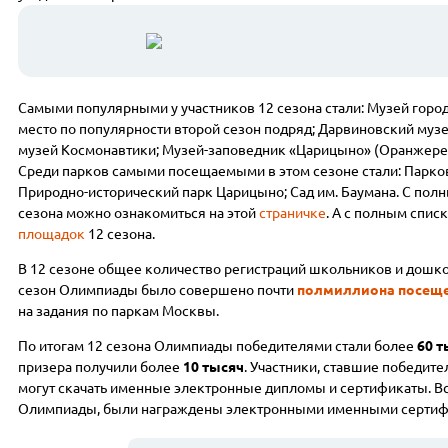
Самыми популярными у участников 12 сезона стали: Музей горо
место по популярности второй сезон подряд; Дарвиновский музей
музей Космонавтики; Музей-заповедник «Царицыно» (Оранжереи)
Среди парков самыми посещаемыми в этом сезоне стали: Парков
Природно-исторический парк Царицыно; Сад им. Баумана. С по
сезона можно ознакомиться на этой
страничке
.
А с полным списк
площадок
12 сезона.
В 12 сезоне общее количество регистраций школьников и дошк
сезон Олимпиады было совершено почти
полмиллиона посещ
на задания по паркам Москвы.
По итогам 12 сезона Олимпиады победителями стали более
60 
призера получили более
10 тысяч
. Участники, ставшие победит
могут скачать именные электронные дипломы и сертификаты. В
Олимпиады, были награждены электронными именными сертифи