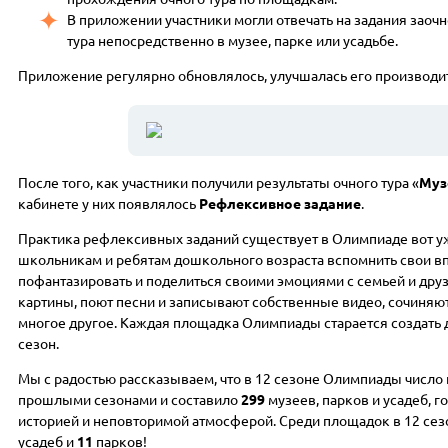
В приложении участники могли отвечать на задания заоч
тура непосредственно в музее, парке или усадьбе.
Приложение регулярно обновлялось, улучшалась его производи
После того, как участники получили результаты очного тура «
Муз
кабинете у них появлялось
Рефлексивное задание
.
Практика рефлексивных заданий существует в Олимпиаде вот у
школьникам и ребятам дошкольного возраста вспомнить свои вп
пофантазировать и поделиться своими эмоциями с семьей и дру
картины, поют песни и записывают собственные видео, сочиняют 
многое другое. Каждая площадка Олимпиады старается создать
сезон.
Мы с радостью рассказываем, что в 12 сезоне Олимпиады число
прошлыми сезонами и составило
299
музеев, парков и усадеб, г
историей и неповторимой атмосферой. Среди площадок в 12 се
усадеб и
11
парков!