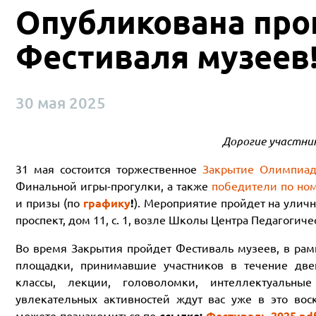
Опубликована про
Фестиваля музеев
30 мая 2025
Дорогие участни
31 мая состоится торжественное
Закрытие Олимпиа
Финальной игры-прогулки, а также
победители по но
и призы (по
графику
!
). Мероприятие пройдет на улич
проспект, дом 11, с. 1, возле Школы Центра Педагогиче
Во время Закрытия пройдет Фестиваль музеев, в рам
площадки, принимавшие участников в течение две
классы, лекции, головоломки, интеллектуальн
увлекательных активностей ждут вас уже в это вос
можете познакомиться по
ссылке:
Фестиваль 2025.pd