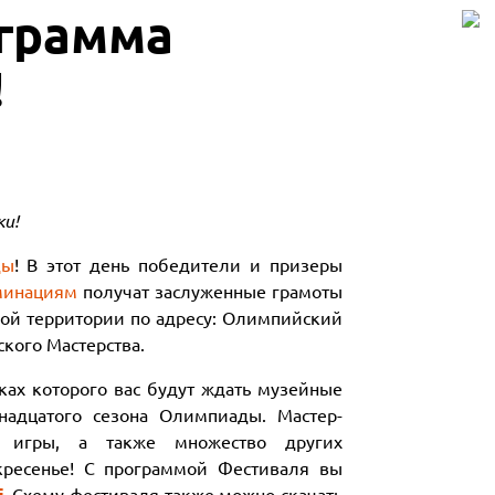
грамма
!
ки!
ды
! В этот день победители и призеры
минациям
получат заслуженные грамоты
ной территории по адресу: Олимпийский
ского Мастерства.
ках которого вас будут ждать музейные
надцатого сезона Олимпиады. Мастер-
ые игры, а также множество других
кресенье! С программой Фестиваля вы
f
. Схему фестиваля также можно скачать