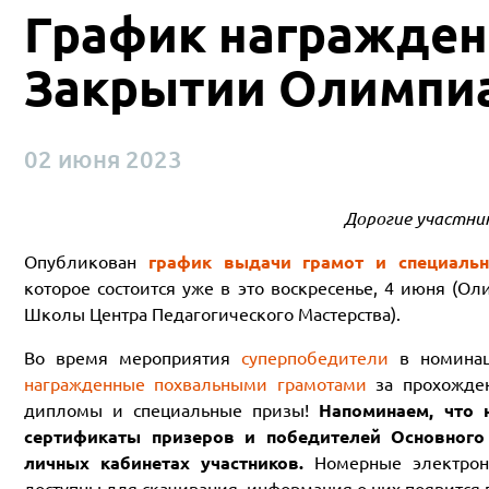
График награжден
Закрытии Олимпи
02 июня 2023
Дорогие участни
Опубликован
график выдачи грамот и специаль
которое состоится уже в это воскресенье, 4 июня (Оли
Школы Центра Педагогического Мастерства).
Во время мероприятия
суперпобедители
в номинац
награжденные похвальными грамотами
за прохожден
дипломы и специальные призы!
Напоминаем, что 
сертификаты призеров и победителей Основног
личных кабинетах участников.
Номерные электро
доступны для скачивания, информация о них появится п