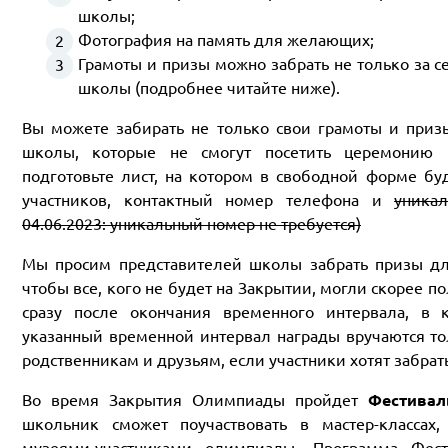
школы;
Фотография на память для желающих;
Грамоты и призы можно забрать не только за се
школы (подробнее читайте ниже).
Вы можете забирать не только свои грамоты и призы
школы, которые не смогут посетить церемонию н
подготовьте лист, на котором в свободной форме б
участников, контактный номер телефона и
уникал
04.06.2023: уникальный номер не требуется)
Мы просим представителей школы забрать призы дл
чтобы все, кого не будет на Закрытии, могли скорее п
сразу после окончания временного интервала, в 
указанный временной интервал награды вручаются т
родственникам и друзьям, если участники хотят забрать
Во время Закрытия Олимпиады пройдет
Фестивал
школьник сможет поучаствовать в мастер-классах,
музеями-участниками олимпиады. Программа Фест