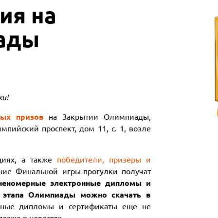
ия на
ады
ки!
ных призов
на Закрытии Олимпиады,
мпийский проспект, дом 11, с. 1, возле
иях, а также
победители, призеры и
ие Финальной игры-прогулки получат
неномерные электронные дипломы и
о этапа Олимпиады можно скачать в
нные дипломы и сертификаты еще не
озже в новостях.