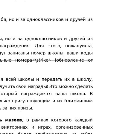
бя, но и за одноклассников и друзей из
, но и за одноклассников и друзей из
аграждения. Для этого, пожалуйста,
удут записаны номер школы, ваши коды
ьные номера<\strike> (обновление от
я всей школы и передать их в школу,
олучить свои награды! Это можно сделать
который награждается ваша школа. В
олько присутствующим и их ближайшим
 за них призы.
ь музеев
, в рамках которого каждый
 викторинах и играх, организованных
иваля будет опубликована на сайте