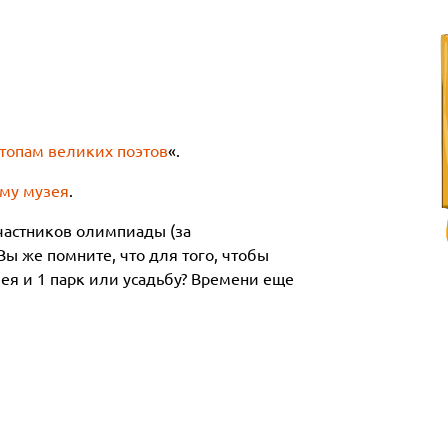
стопам великих поэтов
«.
му музея
.
участников олимпиады (за
ы же помните, что для того, чтобы
зея и 1 парк или усадьбу? Времени еще