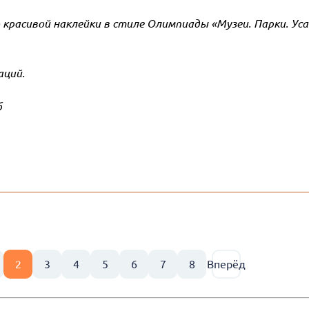
красивой наклейки в стиле Олимпиады «Музеи. Парки. Ус
аций.
б
2
3
4
5
6
7
8
Вперёд