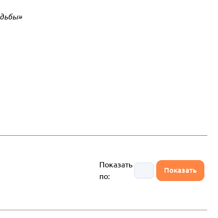
адьбы»
Показать
по: