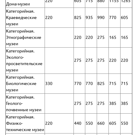
220
605
715
880
1155
1265
Дома-музеи
Категорийная.
Краеведческие
220
825
935
990
770
605
музеи
Категорийная.
Этнографические
220
220
275
165
165
музеи
Категорийная.
Эколого-
275
275
275
220
220
просветительские
музеи
Категорийная.
Биологические
330
770
770
825
715
715
музеи
Категорийная.
Геолого-
275
275
275
385
385
почвенные музеи
Категорийная.
Физико-
220
440
550
660
605
550
технические музеи