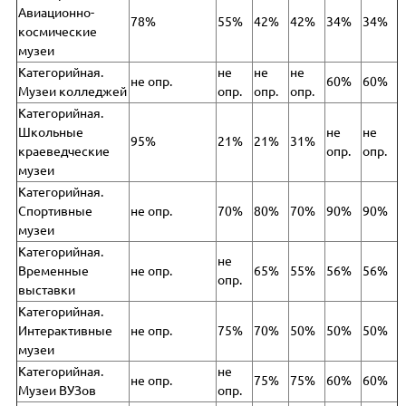
Авиационно-
78%
55%
42%
42%
34%
34%
космические
музеи
Категорийная.
не
не
не
не опр.
60%
60%
Музеи колледжей
опр.
опр.
опр.
Категорийная.
Школьные
не
не
95%
21%
21%
31%
краеведческие
опр.
опр.
музеи
Категорийная.
Спортивные
не опр.
70%
80%
70%
90%
90%
музеи
Категорийная.
не
Временные
не опр.
65%
55%
56%
56%
опр.
выставки
Категорийная.
Интерактивные
не опр.
75%
70%
50%
50%
50%
музеи
Категорийная.
не
не опр.
75%
75%
60%
60%
Музеи ВУЗов
опр.