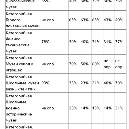
Биологические
55%
40%
38%
32%
36%
36%
музеи
Категорийная.
Геолого-
не опр.
63%
63%
63%
43%
40%
почвенные музеи
Категорийная.
Физико-
78%
50%
40%
31%
31%
37%
технические
музеи
Категорийная.
не
не
Музеи кукол и
не опр.
70%
50%
60%
опр.
опр.
игрушек
Категорийная.
Школьные музеи
93%
35%
23%
21%
40%
70%
разных тематик
Категорийная.
Школьные
военно-
не опр.
28%
14%
13%
14%
21%
исторические
музеи
Категорийная.