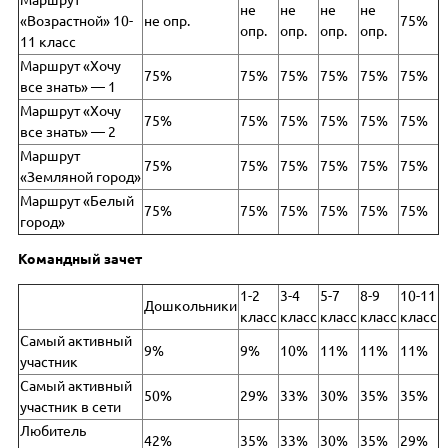
Маршрут
не
не
не
не
«Возрастной» 10-
не опр.
75%
опр.
опр.
опр.
опр.
11 класс
Маршрут «Хочу
75%
75%
75%
75%
75%
75%
все знать» — 1
Маршрут «Хочу
75%
75%
75%
75%
75%
75%
все знать» — 2
Маршрут
75%
75%
75%
75%
75%
75%
«Земляной город»
Маршрут «Белый
75%
75%
75%
75%
75%
75%
город»
Командный зачет
1-2
3-4
5-7
8-9
10-11
Дошкольники
класс
класс
класс
класс
класс
Самый активный
9%
9%
10%
11%
11%
11%
участник
Самый активный
50%
29%
33%
30%
35%
35%
участник в сети
Любитель
42%
35%
33%
30%
35%
29%