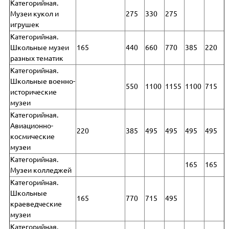
Категорийная.
Музеи кукол и
275
330
275
игрушек
Категорийная.
Школьные музеи
165
440
660
770
385
220
разных тематик
Категорийная.
Школьные военно-
550
1100
1155
1100
715
исторические
музеи
Категорийная.
Авиационно-
220
385
495
495
495
495
космические
музеи
Категорийная.
165
165
Музеи колледжей
Категорийная.
Школьные
165
770
715
495
краеведческие
музеи
Категорийная.