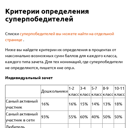
Критерии определения
суперпобедителей
Списки
суперпобедителей вы можете найти на отдельной
странице
.
Ниже вы найдете критерии их определения в процентах от
максимально возможных сумм баллов для каждого класса,
каждого типа зачета. Для тех номинаций, где суперпобедители
не определяются, пишется «не опр.».
Индивидуальный зачет
1-2
3-4
5-7
8-9
10-11
Дошкольники
класс
класс
класс
класс
класс
Самый активный
16%
16%
15%
14%
13%
18%
участник
Самый активный
93%
55%
60%
40%
50%
50%
участник в сети
Любитель