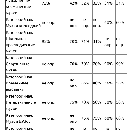
Авиационно-
72%
42%
32%
32%
31%
31%
космические
музеи
Категорийная.
не
не
не
не опр.
60%
60%
Музеи колледжей
опр.
опр.
опр.
Категорийная.
Школьные
не
не
95%
20%
21%
31%
краеведческие
опр.
опр.
музеи
Категорийная.
Спортивные
не опр.
70%
70%
70%
90%
90%
музеи
Категорийная.
не
Временные
не опр.
65%
40%
56%
56%
опр.
выставки
Категорийная.
Интерактивные
не опр.
75%
70%
50%
50%
50%
музеи
Категорийная.
не
не опр.
75%
75%
60%
60%
Музеи ВУЗов
опр.
Категорийная.
не
не
не
не
не