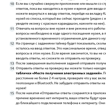
Если вы случайно свернули приложение или вышли со с
ответов, пока вы находитесь в музее и время для ввода 
можете вернуться к вводу ответов, перейдя на вкладку К
музей из списка, который вы сейчас проходите (рядом с 
увидите иконку с красным карандашом, нажмите на нее).
Отвечать на вопросы вне музея и вне режима его работы 
вопросы необходимо в ходе одного посещения музея, в 
установленного временного ограничения для данного му
На странице с заданиями таймер будет показывать, сколь
осталось на ввод ответов. Это максимальное время, отве
вопросы в этом музее. Если время закончится, то вы не
вводить ответы, но сможете их отправить на проверку.
После завершения выполнения заданий отправьте получ
Отправить ответы на проверку вы можете только находя
таблички «Место получения электронных заданий»
. 
расстояние не более 2-4 метров, проверьте что у вас вк
геопозиции и Bluetooth. Не забудьте отправить ответы на
музея!
После нажатия «Отправить» ответы сохранятся в приложе
причине временно нет интернета, ваши ответы будут хра
до ближайшего подключения телефона к интернету. Они