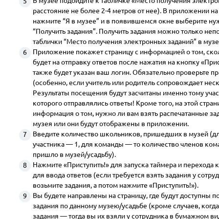
В музее подойдите к табличке «Место получения электро
расстояние не более 2-4 метров от нее). В приложении на
нажмите “Я в музее” и в появившемся окне выберите н
“Получить задания”. Получить задания можно только неп
таблички “Место получения электронных заданий” в музе
Приложение покажет страницу с информацией о том, ско
будет на отправку ответов после нажатия на кнопку «Прис
также будет указан ваш логин. Обязательно проверьте п
(особенно, если учитель или родитель сопровождает неск
Результаты посещения будут засчитаны именно тому участ
которого отправлялись ответы! Кроме того, на этой стран
информация о том, нужно ли вам взять распечатанные за
музея или они будут отображены в приложении.
Введите количество школьников, пришедших в музей (д
участника — 1, для команды — то количество членов ком
пришло в музей/усадьбу).
Нажмите «Приступить!» для запуска таймера и перехода 
для ввода ответов (если требуется взять задания у сотруд
возьмите задания, а потом нажмите «Приступить!»).
Вы будете направлены на страницу, где будут доступны п
задания по данному музею/усадьбе (кроме случаев, когд
задания — тогда вы их взяли у сотрудника в бумажном ви