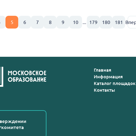
4
5
6
7
8
9
10
...
179
180
181
Впе
Главная
Информация
Каталог площадок
Контакты
тверждении
гкомитета