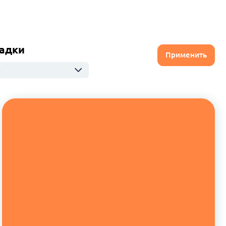
адки
Применить
ю