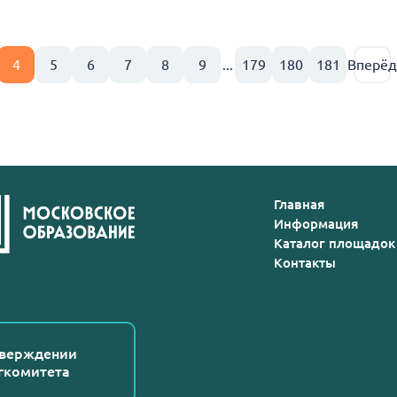
4
5
6
7
8
9
...
179
180
181
Вперёд
Главная
Информация
Каталог площадок
Контакты
тверждении
гкомитета