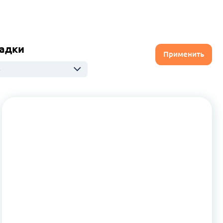
адки
Применить
ю