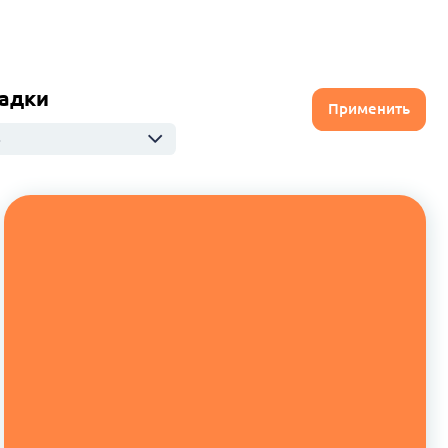
адки
Применить
ю