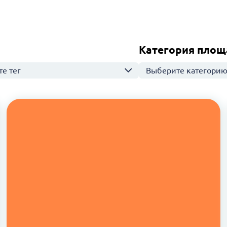
Категория площ
е тег
Выберите категори