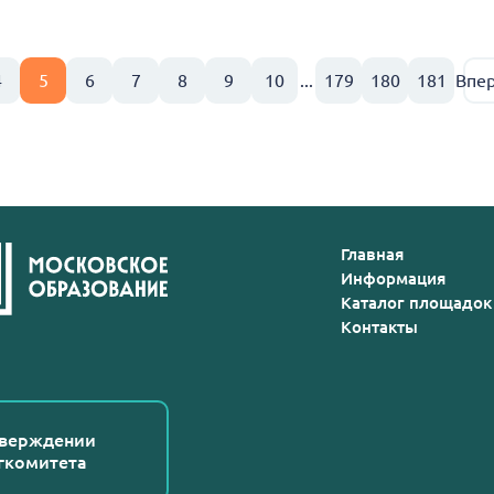
4
5
6
7
8
9
10
...
179
180
181
Впе
Главная
Информация
Каталог площадок
Контакты
тверждении
гкомитета