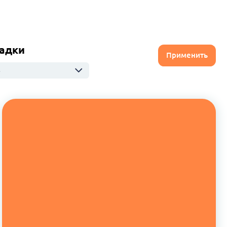
адки
Применить
ю