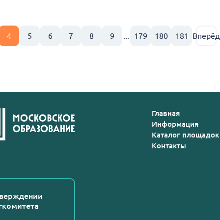
4
5
6
7
8
9
...
179
180
181
Вперёд
Главная
Информация
Каталог площадок
Контакты
тверждении
гкомитета