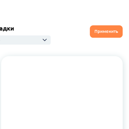
адки
Применить
ю