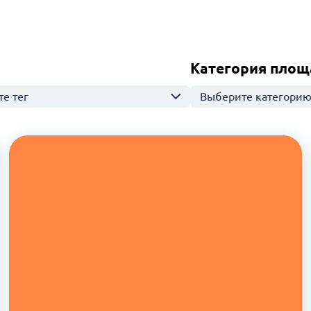
Категория площ
е тег
Выберите категори