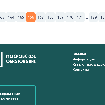
163
164
165
166
167
168
169
170
171
...
179
18
Главная
Информация
Каталог площадок
Контакты
тверждении
гкомитета