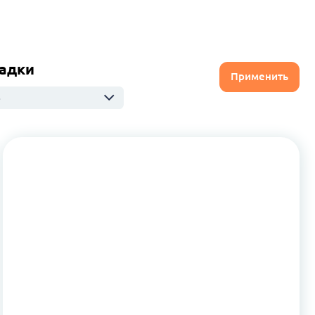
адки
Применить
ю