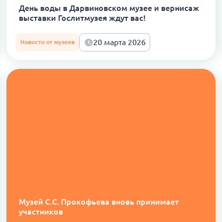
День воды в Дарвиновском музее и вернисаж
выставки Гослитмузея ждут вас!
20 марта 2026
Новости от музеев
Музей С.С. Прокофьева вновь принимает
участников