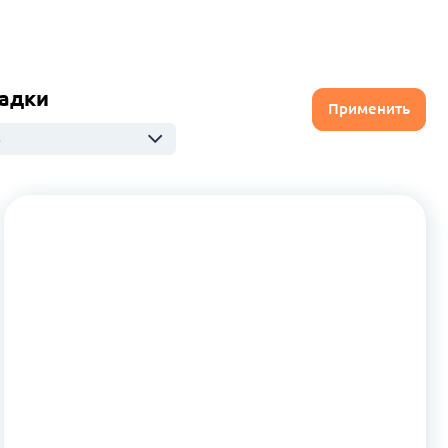
адки
Применить
ю