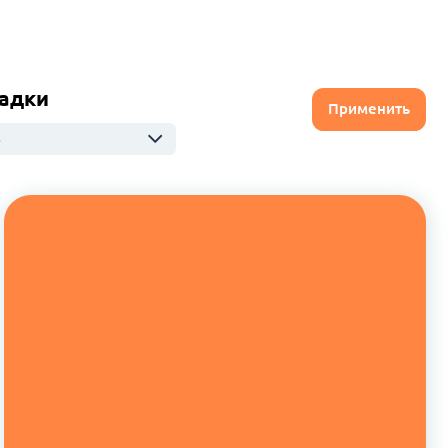
адки
Применить
ю