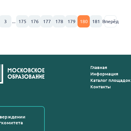
3
...
175
176
177
178
179
180
181
Вперёд
Главная
Информация
Каталог площадок
Контакты
тверждении
гкомитета