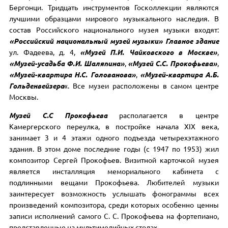
Бергонци. Тридцать инструментов Госколлекции являются
лучшими образцами мирового музыкального наследия. В
состав Российского национального музея музыки входят:
«Российский национальный музей музыки» Главное здание
ул. Фадеева, д. 4,
«Музей П.И. Чайковского в Москве»
,
«Музей-усадьба Ф.И. Шаляпина»
,
«Музей С.С. Прокофьева»
,
«Музей-квартира Н.С. Голованова»
,
«Музей-квартира А.Б.
Гольденвейзера
«. Все музеи расположены в самом центре
Москвы.
Музей С.С Прокофьева
располагается в центре
Камергерского переулка, в постройке начала ХIX века,
занимает 3 и 4 этажи одного подъезда четырехэтажного
здания. В этом доме последние годы (с 1947 по 1953) жил
композитор Сергей Прокофьев. Визитной карточкой музея
является инсталляция мемориального кабинета с
подлинными вещами Прокофьева. Любителей музыки
заинтересует возможность услышать фонограммы всех
произведений композитора, среди которых особенно ценны
записи исполнений самого С. С. Прокофьева на фортепиано,
представленные на мультимедийных столах.