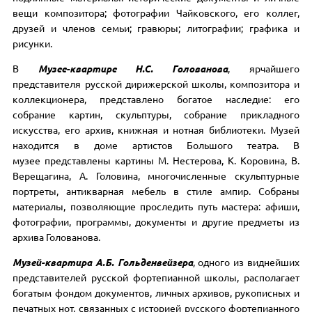
вещи композитора; фотографии Чайковского, его коллег,
друзей и членов семьи; гравюры; литографии; графика и
рисунки.
В
Музее-квартире
Н.С. Голованова
, ярчайшего
представителя русской дирижерской школы, композитора и
коллекционера, представлено богатое наследие: его
собрание картин, скульптуры, собрание прикладного
искусства, его архив, книжная и нотная библиотеки. Музей
находится в доме артистов Большого театра. В
музее представлены картины М. Нестерова, К. Коровина, В.
Верещагина, А. Головина, многочисленные скульптурные
портреты, антикварная мебель в стиле ампир. Собраны
материалы, позволяющие проследить путь мастера: афиши,
фотографии, программы, документы и другие предметы из
архива Голованова.
Музей-квартира А.Б. Гольденвейзера
, одного из виднейших
представителей русской фортепианной школы, располагает
богатым фондом документов, личных архивов, рукописных и
печатных нот, связанных с историей русского фортепианного