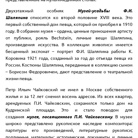
Двухэтажный особняк
Музей-усадьбы Ф.И.
Шаляпина
относится ко второй половине XVIII века. Это
первый собственный дом певца, который он приобрел в 1910
году. В собрании музея – ордена, ценные приношения артисту
от публики, рояль Bechstein, личные вещи Шаляпина,
произведения искусства. В коллекции живописи имеется
бесценный экспонат – портрет Ф.И. Шаляпина работы К.
Коровина 1921 года, созданный за год до отъезда певца из
России. Костюмы Шаляпина, переданные в коллекцию сыном
– Борисом Федоровичем, дают представление о театральной
жизни певца.
Петр Ильич Чайковский не имел в Москве собственного
жилья и за 12 лет сменил восемь адресов. Из всех квартир,
арендуемых П.И. Чайковским, сохранился только дом на
Кудринской площади. Это и стало поводом для
создания
музея, посвященного П.И. Чайковскому
. В музее
широко представлено рукописное наследие композитора:
партитуры его произведений, литературные рукописи;
подлинные материалы: исторические документы и личные