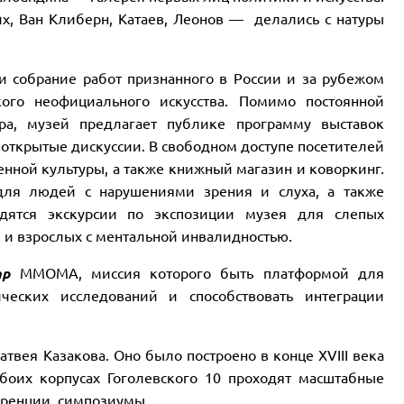
их, Ван Клиберн, Катаев, Леонов — делались с натуры
 собрание работ признанного в России и за рубежом
кого неофициального искусства. Помимо постоянной
ра, музей предлагает публике программу выставок
и открытые дискуссии. В свободном доступе посетителей
нной культуры, а также книжный магазин и коворкинг.
для людей с нарушениями зрения и слуха, а также
одятся экскурсии по экспозиции музея для слепых
й и взрослых с ментальной инвалидностью.
тр
ММОМА, миссия которого быть платформой для
ческих исследований и способствовать интеграции
твея Казакова. Оно было построено в конце XVIII века
оих корпусах Гоголевского 10 проходят масштабные
еренции, симпозиумы.