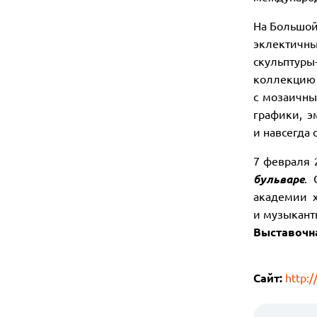
На Большой
эклектичны
скульптур
коллекци
с мозаичны
графики, э
и навсегда
7 февраля 
бульваре
. 
академии х
и музыкант
Выставочна
Сайт:
http: