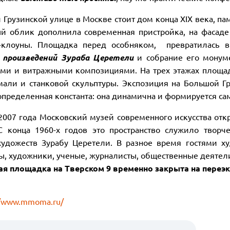
 Грузинской улице в Москве стоит дом конца XIX века, п
й облик дополнила современная пристройка, на фасаде
ы-клоуны. Площадка перед особняком, превратилась 
ю
произведений Зураба Церетели
и собрание его монуме
ми и витражными композициями. На трех этажах площа
мали и станковой скульптуры. Экспозиция на Большой Гр
 определенная константа: она динамична и формируется с
2007 года Московский музей современного искусства от
С конца 1960-х годов это пространство служило твор
удожеств Зурабу Церетели. В разное время гостями х
ы, художники, ученые, журналисты, общественные деятел
я площадка на Тверском 9 временно закрыта на переэ
//www.mmoma.ru/