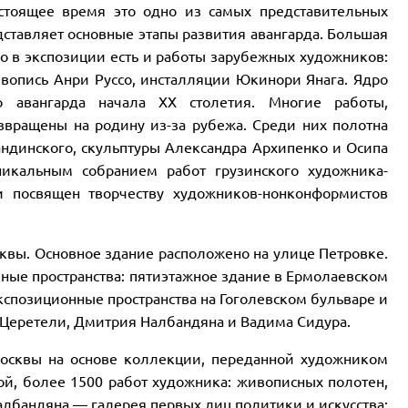
стоящее время это одно из самых представительных
дставляет основные этапы развития авангарда. Большая
ко в экспозиции есть и работы зарубежных художников:
вопись Анри Руссо, инсталляции Юкинори Янага. Ядро
о авангарда начала ХХ столетия. Многие работы,
звращены на родину из-за рубежа. Среди них полотна
ндинского, скульптуры Александра Архипенко и Осипа
никальным собранием работ грузинского художника-
 посвящен творчеству художников-нонконформистов
квы. Основное здание расположено на улице Петровке.
ные пространства: пятиэтажное здание в Ермолаевском
позиционные пространства на Гоголевском бульваре и
 Церетели, Дмитрия Налбандяна и Вадима Сидура.
осквы на основе коллекции, переданной художником
кой, более 1500 работ художника: живописных полотен,
албандяна — галерея первых лиц политики и искусства: