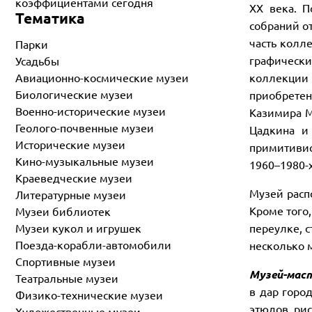
коэффициентами сегодня
XX века. П
Тематика
собраний о
часть колл
Парки
графически
Усадьбы
коллекции
Авиационно-космические музеи
Биологические музеи
приобретен
Военно-исторические музеи
Казимира М
Геолого-почвенные музеи
Цадкина и
Исторические музеи
примитиви
Кино-музыкальные музеи
1960–1980-
Краеведческие музеи
Музей расп
Литературные музеи
Кроме того
Музеи библиотек
переулке, 
Музеи кукол и игрушек
Поезда-корабли-автомобили
несколько 
Спортивные музеи
Музей-мас
Театральные музеи
в дар горо
Физико-технические музеи
этюдов, ри