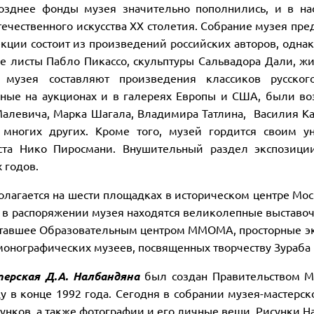
озднее фонды музея значительно пополнились, и в на
течественного искусства XX столетия. Собрание музея пре
екции состоит из произведений российских авторов, одна
е листы Пабло Пикассо, скульптуры Сальвадора Дали, жи
 музея составляют произведения классиков русског
ные на аукционах и в галереях Европы и США, были во
алевича, Марка Шагала, Владимира Татлина, Василия Ка
 многих других. Кроме того, музей гордится своим у
ста Нико Пиросмани. Внушительный раздел экспозиции
х годов.
олагается на шести площадках в историческом центре Мос
, в распоряжении музея находятся великолепные выставоч
ставшее Образовательным центром ММОМА, просторные экс
монографических музеев, посвященных творчеству Зураба
терская Д.А. Налбандяна
был создан Правительством М
ду в конце 1992 года. Сегодня в собрании музея-мастерс
сунков, а также фотографии и его личные вещи. Рисунки Н