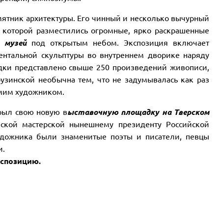
амятник архитектуры. Его чинный и несколько вычурный
 которой разместились огромные, ярко раскрашенные
в
музей
под открытым небом. Экспозиция включает
нтальной скульптуры во внутреннем дворике наряду
дки представлено свыше 250 произведений живописи,
узинской необычна тем, что не задумывалась как раз
амим художником.
крыл свою новую в
ыставочную площадку на Тверском
ческой мастерской нынешнему президенту Российской
удожника были знаменитые поэты и писатели, певцы
и.
кспозицию.