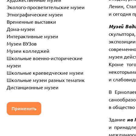
Художественные музеи
Ленин, Ста
Эколого-просветительские музеи
и сегодня 
Этнографические музеи
Временные выставки
Музей Вад
Дома-музеи
скульптор
Интерактивные музеи
экспозици
Музеи ВУЗов
современног
Музеи колледжей
музея дейс
Школьные военно-исторические
Кроме тог
музеи
некоторым
Школьные краеведческие музеи
и слабовид
Школьные музеи разных тематик
Дистанционные музеи
В Ермолае
самообраз
в общество
Применить
Здание
на 
и принадл
междунаро