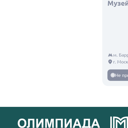
Музей
м. Бар
г. Мос
Не пр