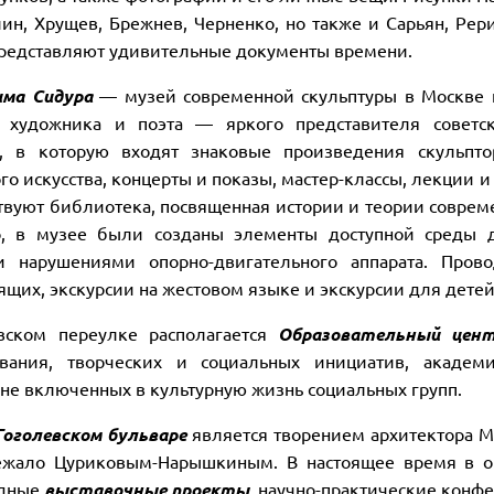
лин, Хрущев, Брежнев, Черненко, но также и Сарьян, Рер
представляют удивительные документы времени.
има Сидура
— музей современной скульптуры в Москве и
а, художника и поэта — яркого представителя советс
и, в которую входят знаковые произведения скульпто
о искусства, концерты и показы, мастер-классы, лекции 
твуют библиотека, посвященная истории и теории совреме
о, в музее были созданы элементы доступной среды 
и нарушениями опорно-двигательного аппарата. Пров
ящих, экскурсии на жестовом языке и экскурсии для дете
вском переулке располагается
Образовательный цен
ования, творческих и социальных инициатив, академи
 не включенных в культурную жизнь социальных групп.
Гоголевском бульваре
является творением архитектора Ма
ежало Цуриковым-Нарышкиным. В настоящее время в об
дные
выставочные проекты
, научно-практические конф