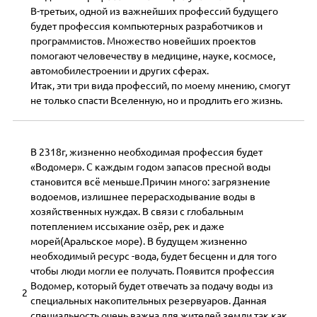
В-третьих, одной из важнейших профессий будущего
будет профессия компьютерных разработчиков и
программистов. Множество новейших проектов
помогают человечеству в медицине, науке, космосе,
автомобилестроении и других сферах.
Итак, эти три вида профессий, по моему мнению, смогут
не только спасти Вселенную, но и продлить его жизнь.
В 2318г, жизненно необходимая профессия будет
«Водомер». С каждым годом запасов пресной воды
становится всё меньше.Причин много: загрязнение
водоемов, излишнее перерасходывание воды в
хозяйственных нуждах. В связи с глобальным
потеплением иссыхание озёр, рек и даже
морей(Аральское море). В будущем жизненно
необходимый ресурс -вода, будет бесценн и для того
чтобы люди могли ее получать. Появится профессия
Водомер, который будет отвечать за подачу воды из
2
специальных накопительных резервуаров. Данная
специальность очень важна для жителей земли так как