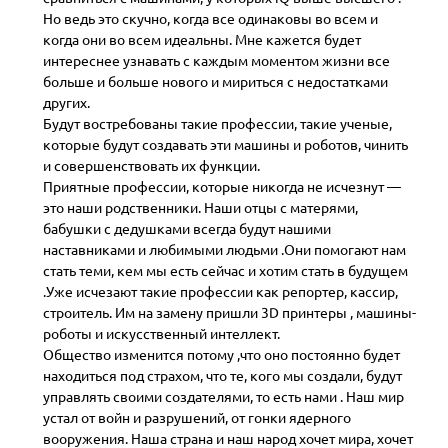
Но ведь это скучно, когда все одинаковы во всем и
когда они во всем идеальны. Мне кажется будет
интереснее узнавать с каждым моментом жизни все
больше и больше нового и мириться с недостатками
других.
Будут востребованы такие профессии, такие ученые,
которые будут создавать эти машины и роботов, чинить
и совершенствовать их функции.
Приятные профессии, которые никогда не исчезнут —
это наши родственники. Наши отцы с матерями,
бабушки с дедушками всегда будут нашими
наставниками и любимыми людьми .Они помогают нам
стать теми, кем мы есть сейчас и хотим стать в будущем
.Уже исчезают такие профессии как репортер, кассир,
строитель. Им на замену пришли 3D принтеры , машины-
роботы и искусственный интеллект.
Общество изменится потому ,что оно постоянно будет
находиться под страхом, что те, кого мы создали, будут
управлять своими создателями, то есть нами . Наш мир
устал от войн и разрушений, от гонки ядерного
вооружения. Наша страна и наш народ хочет мира, хочет