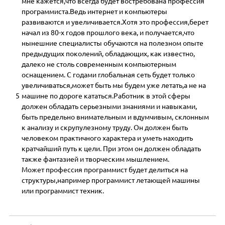
мне кажется,что всегда будет востребована профессия
программиста.Ведь интернет и компьютеры
развиваются и увеличивается.Хотя это профессия,берет
начал из 80-х годов прошлого века, и получается,что
нынешние специалисты обучаются на полезном опыте
предыдущих поколений, обладающих, как известно,
далеко не столь современным компьютерным
оснащением. С годами глобальная сеть будет только
увеличиваться,может быть мы будем уже летать,а не на
5
машине по дороге кататься.Работник в этой сферы
должен обладать серьезными знаниями и навыками,
быть предельно внимательным и вдумчивым, склонным
к анализу и скрупулезному труду. Он должен быть
человеком практичного характера и уметь находить
кратчайший путь к цели. При этом он должен обладать
также фантазией и творческим мышлением.
Может профессия программист будет делиться на
структуры,например программист летающей машины
или программист техник.