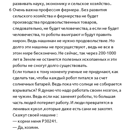
развивать науку, экономику и сельское хозяйство..
6
Очень важна профессия фермера . Без развития
сельского хозяйства и фермерства не будет
производства продовольственных товаров,
следовательно, не будет человечества, а если не будет
человечества, то роботы выиграют и будут править
миром. Ведь машинам не нужно продовольствие. Но
долго эти машины не просуществуют , ведь не все в
этом мире бесконечно. Не сейчас, так через 200-1000
лет в Земле не останется полезных ископаемых и эти
роботы не смогут долго существовать.
Если только к тому моменту ученые не придумают, как
сделать так, чтобы каждый робот питался за счет
солнечных батарей. Ведь пока что солнце не собирается
взрываться? Я думаю что надо работать своим мозгом, а
не чужим. Ведь если нас заменят роботы, то большая
часть людей потеряет работу. И люди превратятся в
ленивых кукол ,которые даже есть сами не захотят.
Скажут своей машине :
— корми меня Р30241.
— Да, хозяин.