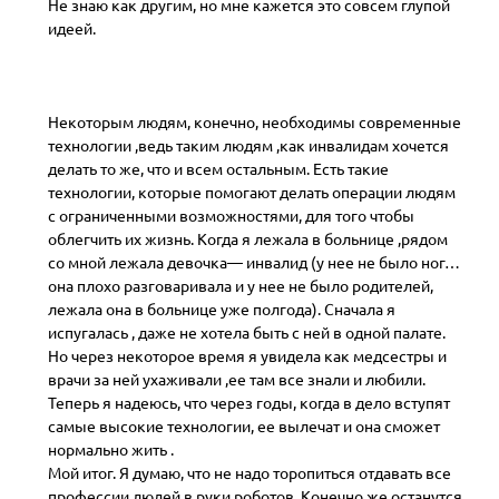
Не знаю как другим, но мне кажется это совсем глупой
идеей.
Некоторым людям, конечно, необходимы современные
технологии ,ведь таким людям ,как инвалидам хочется
делать то же, что и всем остальным. Есть такие
технологии, которые помогают делать операции людям
с ограниченными возможностями, для того чтобы
облегчить их жизнь. Когда я лежала в больнице ,рядом
со мной лежала девочка— инвалид (у нее не было ног…
она плохо разговаривала и у нее не было родителей,
лежала она в больнице уже полгода). Сначала я
испугалась , даже не хотела быть с ней в одной палате.
Но через некоторое время я увидела как медсестры и
врачи за ней ухаживали ,ее там все знали и любили.
Теперь я надеюсь, что через годы, когда в дело вступят
самые высокие технологии, ее вылечат и она сможет
нормально жить .
Мой итог. Я думаю, что не надо торопиться отдавать все
профессии людей в руки роботов. Конечно же останутся