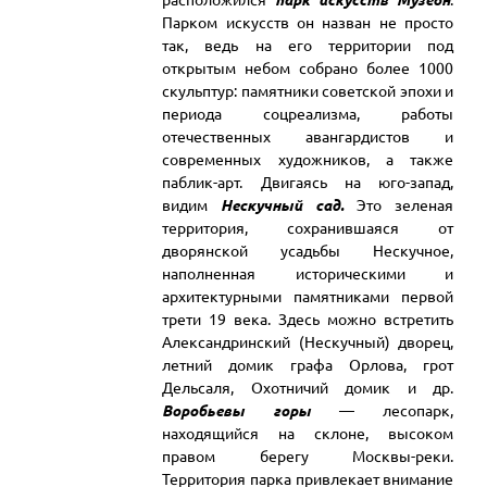
расположился
парк искусств Музеон
.
Парком искусств он назван не просто
так, ведь на его территории под
открытым небом собрано более 1000
скульптур: памятники советской эпохи и
периода соцреализма, работы
отечественных авангардистов и
современных художников, а также
паблик-арт. Двигаясь на юго-запад,
видим
Нескучный сад.
Это зеленая
территория, сохранившаяся от
дворянской усадьбы Нескучное,
наполненная историческими и
архитектурными памятниками первой
трети 19 века. Здесь можно встретить
Александринский (Нескучный) дворец,
летний домик графа Орлова, грот
Дельсаля, Охотничий домик и др.
Воробьевы горы
— лесопарк,
находящийся на склоне, высоком
правом берегу Москвы-реки.
Территория парка привлекает внимание